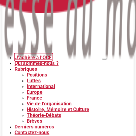
J’adhère à l’OCF
Qui sommes-nous ?
Rubriques
Positions
Luttes
International
Europe
France
Vie de l’organisation
Histoire, Mémoire et Culture
Théorie-Débats
Brèves
Derniers numéros
Contactez-nous