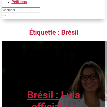
Pétitions
Étiquette :
Brésil
Brésil : Lula
officialise