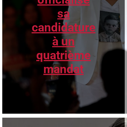
sa
candidature
à un
quatrième
mandat