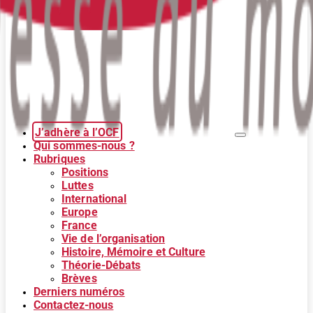
J’adhère à l’OCF
Qui sommes-nous ?
Rubriques
Positions
Luttes
International
Europe
France
Vie de l’organisation
Histoire, Mémoire et Culture
Théorie-Débats
Brèves
Derniers numéros
Contactez-nous