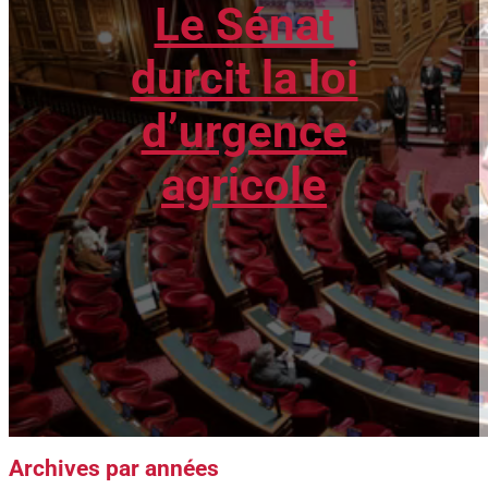
Le Sénat
durcit la loi
d’urgence
agricole
Archives par années