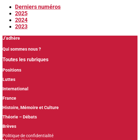
Derniers numéros
2025
2024
2023
J’adhère
Qui sommes nous ?
Toutes les rubriques
Positions
Luttes
International
France
Histoire, Mémoire et Culture
Théorie – Débats
Brèves
Politique de confidentialité