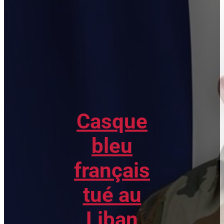
Casque
bleu
français
tué au
Liban