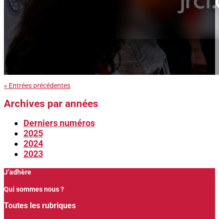
« Entrées précédentes
Archives par années
Derniers numéros
2025
2024
2023
J’adhère
Qui sommes nous ?
Toutes les rubriques