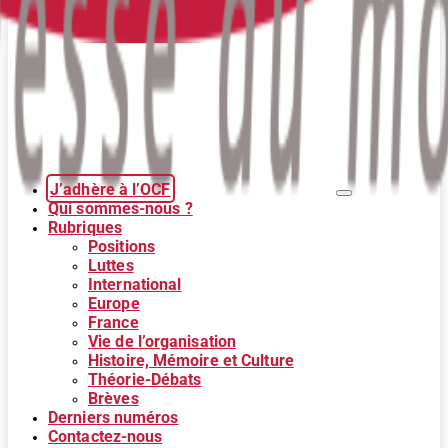
J’adhère à l’OCF
Qui sommes-nous ?
Rubriques
Positions
Luttes
International
Europe
France
Vie de l’organisation
Histoire, Mémoire et Culture
Théorie-Débats
Brèves
Derniers numéros
Contactez-nous