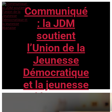
La JDM affirme sa solidarité indéfectible avec nos
Communiqué
camarades libanais de l’Union de la Jeunesse
Démocratique (organisation de jeunesse du Parti
communiste libanais) dans leur lutte contre
: la JDM
l’agression récente du régime israélien, qui persiste
dans sa quête...
soutient
l’Union de la
Jeunesse
Démocratique
et la jeunesse
libanaise