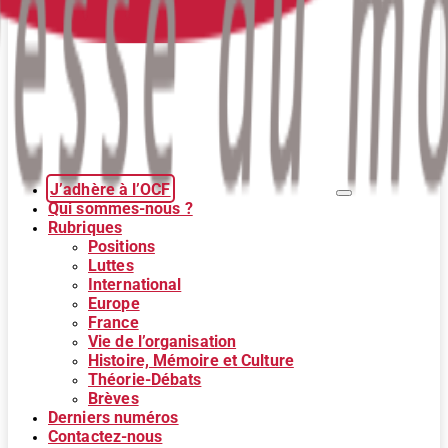
J’adhère à l’OCF
Qui sommes-nous ?
Rubriques
Positions
Luttes
International
Europe
France
Vie de l’organisation
Histoire, Mémoire et Culture
Théorie-Débats
Brèves
Derniers numéros
Contactez-nous