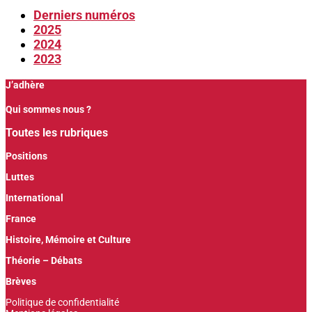
Derniers numéros
2025
2024
2023
J’adhère
Qui sommes nous ?
Toutes les rubriques
Positions
Luttes
International
France
Histoire, Mémoire et Culture
Théorie – Débats
Brèves
Politique de confidentialité