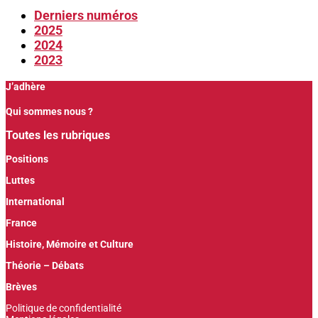
Derniers numéros
2025
2024
2023
J’adhère
Qui sommes nous ?
Toutes les rubriques
Positions
Luttes
International
France
Histoire, Mémoire et Culture
Théorie – Débats
Brèves
Politique de confidentialité