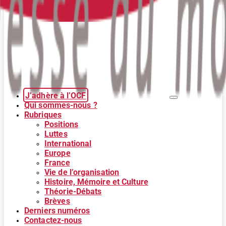
J’adhère à l’OCF
Qui sommes-nous ?
Rubriques
Positions
Luttes
International
Europe
France
Vie de l’organisation
Histoire, Mémoire et Culture
Théorie-Débats
Brèves
Derniers numéros
Contactez-nous