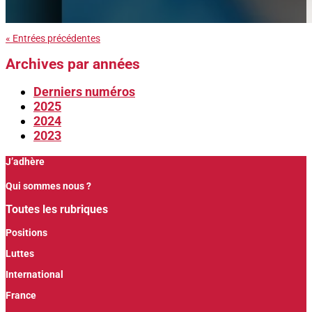
« Entrées précédentes
Archives par années
Derniers numéros
2025
2024
2023
J’adhère
Qui sommes nous ?
Toutes les rubriques
Positions
Luttes
International
France