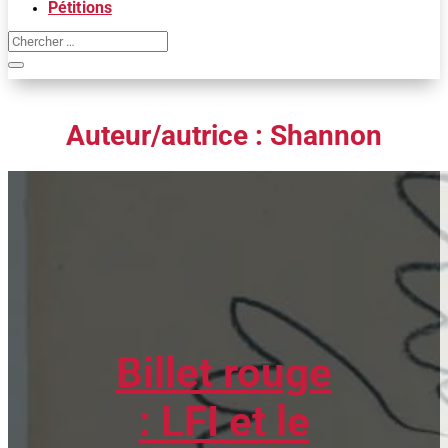
Pétitions
Auteur/autrice :
Shannon
Billet rouge
: LFI et le