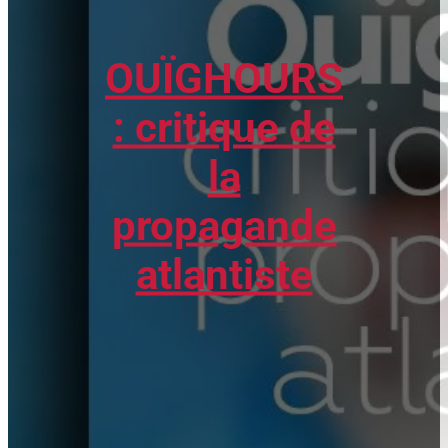
OUÏGHOURS
: critique de
la
propagande
atlantiste