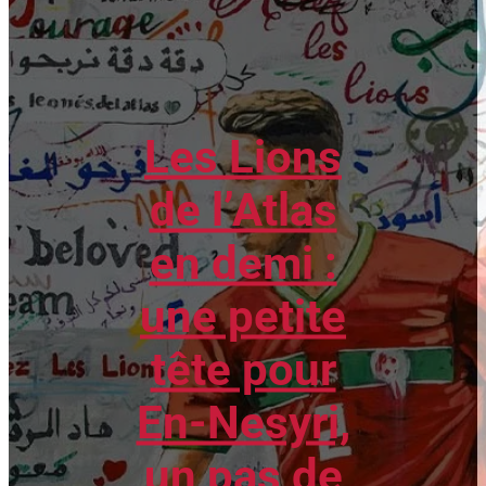
Les Lions
de l’Atlas
en demi :
une petite
tête pour
En-Nesyri,
un pas de