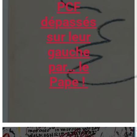
PCF
dépassés
sur leur
gauche
par… le
Pape !