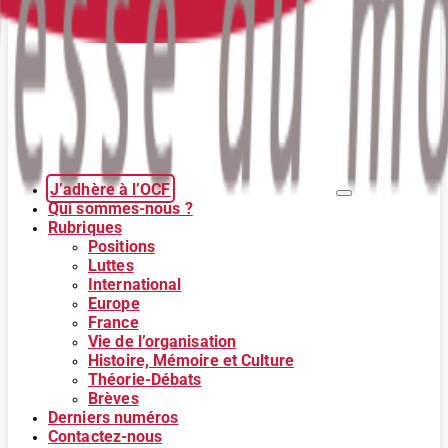
J’adhère à l’OCF
Qui sommes-nous ?
Rubriques
Positions
Luttes
International
Europe
France
Vie de l’organisation
Histoire, Mémoire et Culture
Théorie-Débats
Brèves
Derniers numéros
Contactez-nous