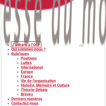
J’adhère à l’OCF
Qui sommes-nous ?
Rubriques
Positions
Luttes
International
Europe
France
Vie de l’organisation
Histoire, Mémoire et Culture
Théorie-Débats
Brèves
Derniers numéros
Contactez-nous