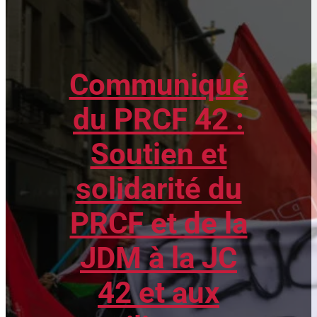
Communiqué
du PRCF 42 :
Soutien et
solidarité du
PRCF et de la
JDM à la JC
42 et aux