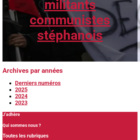
militants
communistes
stéphanois
Archives par années
Derniers numéros
2025
2024
2023
J’adhère
Qui sommes nous ?
Toutes les rubriques