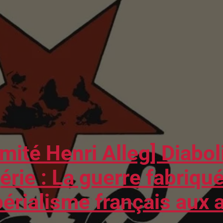
mité Henri Alleg] Diabol
gérie : La guerre fabriqu
périalisme français aux 