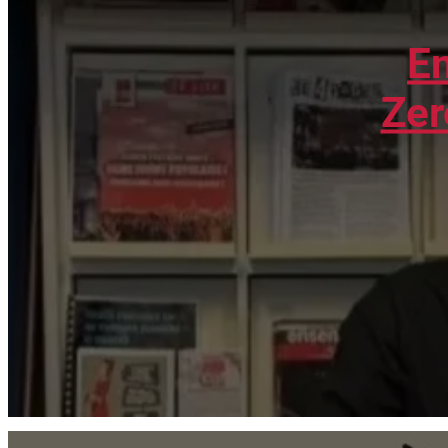
En
Zer