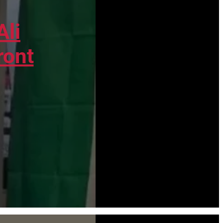
Ali
ront
Nous partageons cet article bienvenu