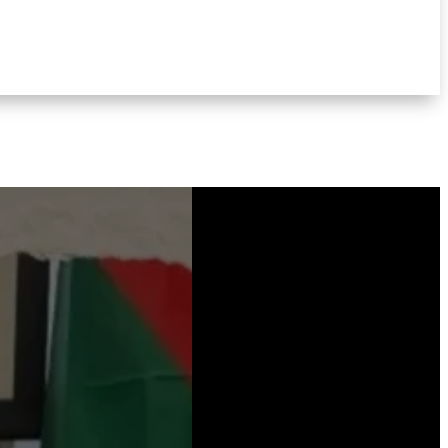
Nous nous permettons de partager
l’excellent entretien mené par le Comité
Henri Alleg avec l’un des représentants
de la principale organisation de
résistance du peuple sahraouie. Lutte
anticoloniale peu mise en avant,
contrairement à la lutte héroïque du...