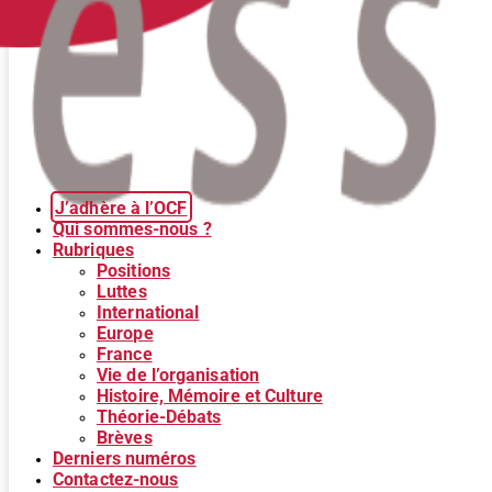
J’adhère à l’OCF
Qui sommes-nous ?
Rubriques
Positions
Luttes
International
Europe
France
Vie de l’organisation
Histoire, Mémoire et Culture
Théorie-Débats
Brèves
Derniers numéros
Contactez-nous