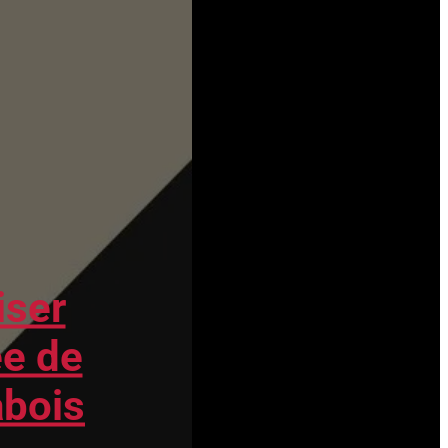
du Comité Henri Alleg, force
anticolonialiste de classe en France, au
sujet de l’algérophobie grandissante
que tente d’installer la classe dirigeante
française. Nous partageons l’analyse de
la dynamique politique...
iser
ée de
abois