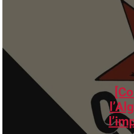
[Co
l’Al
l’im