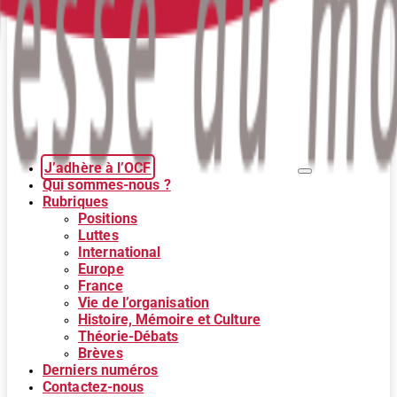
J’adhère à l’OCF
Qui sommes-nous ?
Rubriques
Positions
Luttes
International
Europe
France
Vie de l’organisation
Histoire, Mémoire et Culture
Théorie-Débats
Brèves
Derniers numéros
Contactez-nous