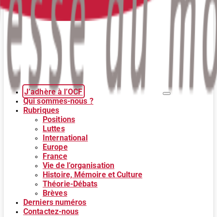
J’adhère à l’OCF
Qui sommes-nous ?
Rubriques
Positions
Luttes
International
Europe
France
Vie de l’organisation
Histoire, Mémoire et Culture
Théorie-Débats
Brèves
Derniers numéros
Contactez-nous