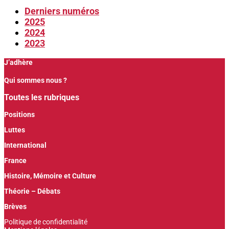
Derniers numéros
2025
2024
2023
J’adhère
Qui sommes nous ?
Toutes les rubriques
Positions
Luttes
International
France
Histoire, Mémoire et Culture
Théorie – Débats
Brèves
Politique de confidentialité