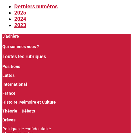
Derniers numéros
2025
2024
2023
J’adhère
Qui sommes nous ?
Toutes les rubriques
Positions
Luttes
International
France
Histoire, Mémoire et Culture
Théorie – Débats
Brèves
Politique de confidentialité