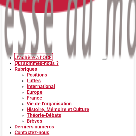
J’adhère à l’OCF
Qui sommes-nous ?
Rubriques
Positions
Luttes
International
Europe
France
Vie de l’organisation
Histoire, Mémoire et Culture
Théorie-Débats
Brèves
Derniers numéros
Contactez-nous