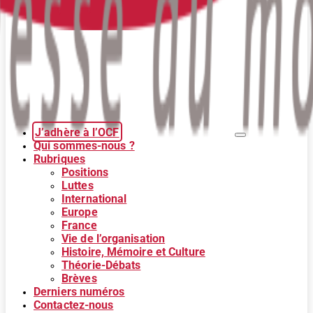
J’adhère à l’OCF
Qui sommes-nous ?
Rubriques
Positions
Luttes
International
Europe
France
Vie de l’organisation
Histoire, Mémoire et Culture
Théorie-Débats
Brèves
Derniers numéros
Contactez-nous