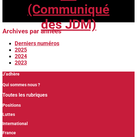
(Communiqué
des JDM)
Archives par années
Derniers numéros
2025
2024
2023
J’adhère
Qui sommes nous ?
Toutes les rubriques
Positions
Luttes
International
France