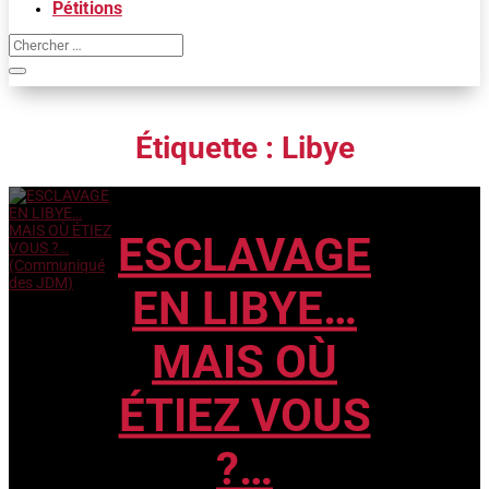
Pétitions
Étiquette :
Libye
Que découvrons nous depuis plusieurs jours ? La
Libye « démocratisée » en 2011, à coup de Rafales et
de missiles Tomahawk, laisserait libre cours à
ESCLAVAGE
l’esclavage sur son territoire.Des milliers de migrants
de différentes nations africaines rejoignent la Libye
en...
EN LIBYE…
MAIS OÙ
ÉTIEZ VOUS
?…