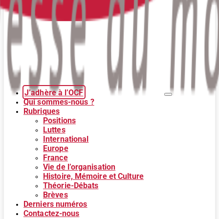
J’adhère à l’OCF
Qui sommes-nous ?
Rubriques
Positions
Luttes
International
Europe
France
Vie de l’organisation
Histoire, Mémoire et Culture
Théorie-Débats
Brèves
Derniers numéros
Contactez-nous