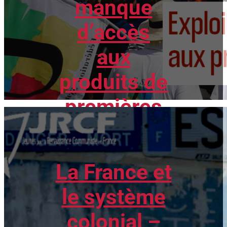
manque
d’accès
aux
produits de
premières
nécessités
La France et
le système
colonial –