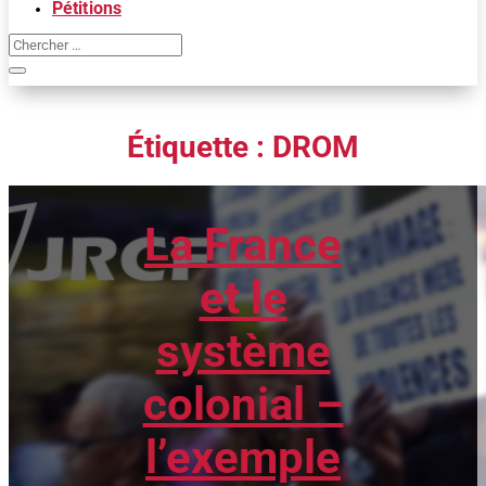
Pétitions
Étiquette :
DROM
La France
et le
système
colonial –
l’exemple