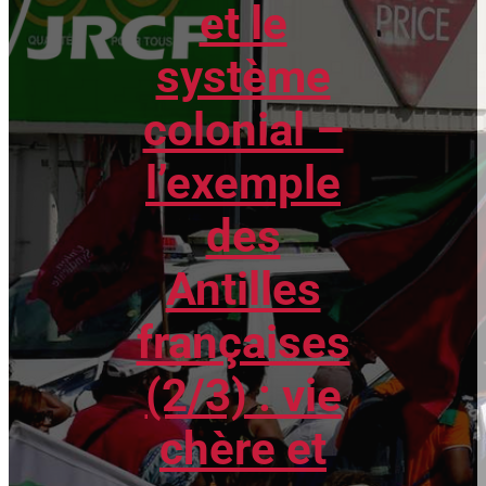
et le
système
colonial –
l’exemple
des
Antilles
françaises
(2/3) : vie
chère et