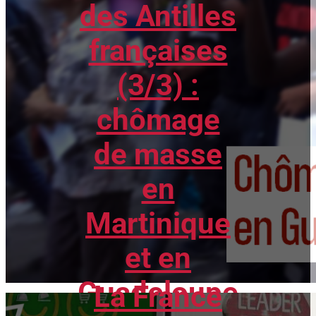
des Antilles
françaises
(3/3) :
chômage
de masse
en
Martinique
et en
Guadeloupe
La France