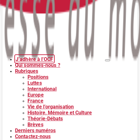
J’adhère à l’OCF
Qui sommes-nous ?
Rubriques
Positions
Luttes
International
Europe
France
Vie de l’organisation
Histoire, Mémoire et Culture
Théorie-Débats
Brèves
Derniers numéros
Contactez-nous