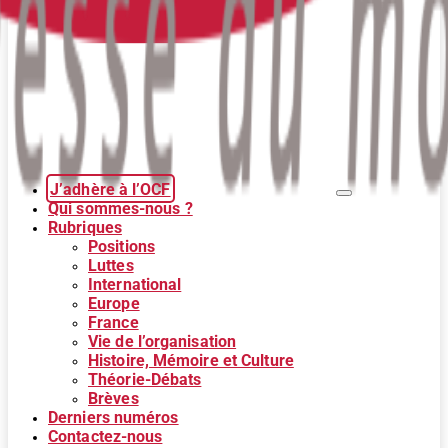
J’adhère à l’OCF
Qui sommes-nous ?
Rubriques
Positions
Luttes
International
Europe
France
Vie de l’organisation
Histoire, Mémoire et Culture
Théorie-Débats
Brèves
Derniers numéros
Contactez-nous