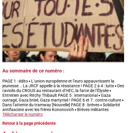
Au sommaire de ce numéro :
PAGE 1 : édito ▪ L’union européenne et l’euro appauvrissent la
jeunesse... La JRCF appelle à la résistance ! PAGE 2 à 4 : lutte ▪ Des
raviolis du CROUS au restaurant d’HEC, la farce de l’Élysée ▪
Entretien avec Ritchy Thibault PAGE 5 : international ▪ Gaza
outragé, Gaza brisé, Gaza martyrisé ! PAGE 6 et 7 : contre-culture ▪
Dans l’attente du tramway [Nouvelle] PAGE 8 : brèves ▪ Solidarité
antifasciste avec les frères Kononovich ▪ Brèves militantes
Télécharger le numéro
Retour à la page précédente