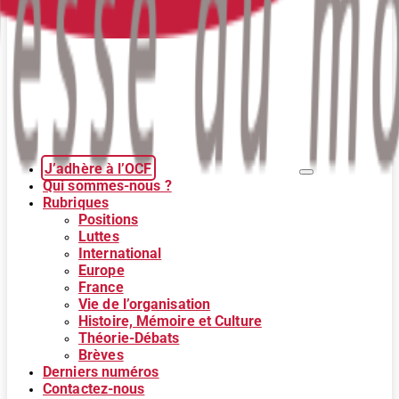
J’adhère à l’OCF
Qui sommes-nous ?
Rubriques
Positions
Luttes
International
Europe
France
Vie de l’organisation
Histoire, Mémoire et Culture
Théorie-Débats
Brèves
Derniers numéros
Contactez-nous