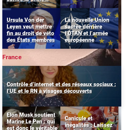
Lire plus
Ursula Von der
La nouvelle Union
Leyen veut mettre
sacrée derrière
fin au droit de véto
l’OTAN et l’armée
des États membres
européenne
France
Contrôle d’internet et des réseaux sociaux :
l’UE et le RN à visages découverts
Choisir ses billets ou choisir sa
Elon Musk soutient
monnaie ?
Canicule et
Marine Le Pen : qui
inégalités : Laissez
est donc le véritable