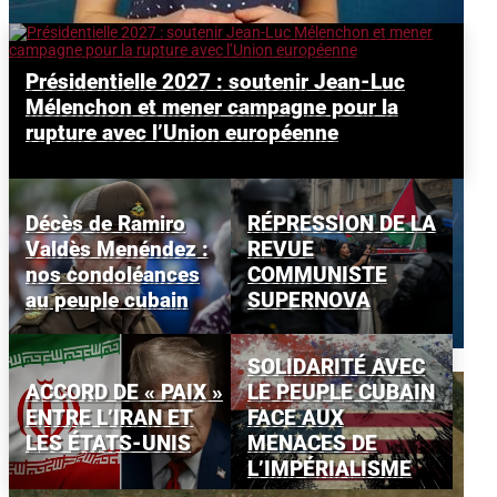
Présidentielle 2027 : soutenir Jean-Luc
Mélenchon et mener campagne pour la
rupture avec l’Union européenne
Décès de Ramiro
RÉPRESSION DE LA
Valdès Menéndez :
REVUE
nos condoléances
COMMUNISTE
au peuple cubain
SUPERNOVA
SOLIDARITÉ AVEC
La Caspienne : Maillon manquant
ACCORD DE « PAIX »
LE PEUPLE CUBAIN
entre l’Iran et l’Ukraine ?
ENTRE L’IRAN ET
FACE AUX
LES ÉTATS-UNIS
MENACES DE
L’IMPÉRIALISME
par
Sylvain R
|
2 août 2026
|
International
| 0 Commentaires