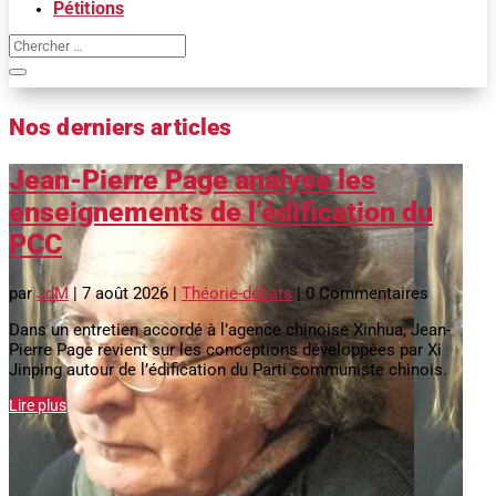
Pétitions
Nos derniers articles
Jean-Pierre Page analyse les
enseignements de l’édification du
PCC
par
JdM
|
7 août 2026
|
Théorie-débats
| 0 Commentaires
Dans un entretien accordé à l’agence chinoise Xinhua, Jean-
Pierre Page revient sur les conceptions développées par Xi
Jinping autour de l’édification du Parti communiste chinois.
Lire plus