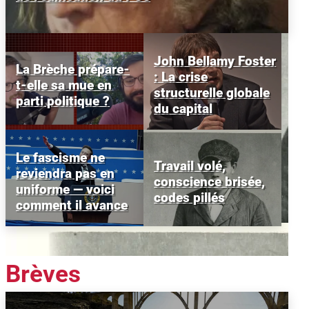
John Bellamy Foster
La Brèche prépare-
: La crise
t-elle sa mue en
structurelle globale
parti politique ?
du capital
Le fascisme ne
Travail volé,
reviendra pas en
conscience brisée,
uniforme — voici
codes pillés
comment il avance
Brèves