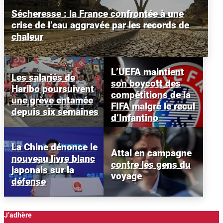
Sécheresse : la France confrontée à une
crise de l’eau aggravée par les records de
chaleur
L’UEFA maintient
Les salariés de
son boycott des
Haribo poursuivent
compétitions de la
une grève entamée
FIFA malgré le recul
depuis six semaines
d’Infantino
La Chine dénonce le
Attal en campagne
nouveau livre blanc
contre les gens du
japonais sur la
voyage
défense
J’adhère